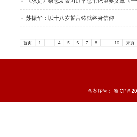
《求是》杂志发表习近平总书记重要文章《一
苏振华：以十八岁誓言铸就终身信仰
首页
1
...
4
5
6
7
8
...
10
末页
备案序号：
湘ICP备20