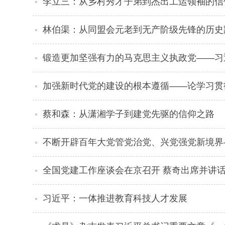
李立三：从乡村秀才子弟到杰出工运领袖的信
林伯渠：从同盟会元老到无产阶级先锋的历史
锻造更加坚强有力的马克思主义执政党——习
新的伟大工程指明方向
加强新时代党的建设的根本遵循——论学习贯
蔡和森：从潇湘学子到建党先驱的信仰之路
不断开辟百年大党管党治党、兴党强党新境界
全国党建工作座谈会在京召开 蔡奇出席并讲话
习近平：一体推进教育科技人才发展