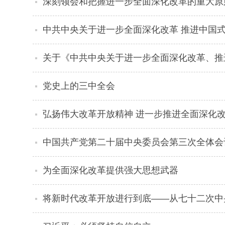
诞生记
深刻领会和把握进一步全面深化改革的重大原
社会主义思想）
中共中央关于进一步全面深化改革 推进中国
关于《中共中央关于进一步全面深化改革、推
党史上的三中全会
弘扬伟大改革开放精神 进一步推进全面深化
中国共产党第二十届中央委员会第三次全体会
为全面深化改革提供强大思想武器
将新时代改革开放进行到底——从七十二次中