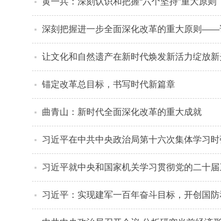
黄一兵：深刻认识和把握“六个坚持”重大原则
深刻把握进一步全面深化改革的重大原则——
让文化和自然遗产在新时代焕发新活力绽放新
锚定改革总目标，书写时代新篇章
曲青山：新时代全面深化改革的重大成就
习近平在中共中央政治局第十六次集体学习时强
落实 努力建设强大稳固的现代边海空防
习近平就中央和国家机关学习贯彻党的二十届
出重要指示
习近平：实现建军一百年奋斗目标，开创国防