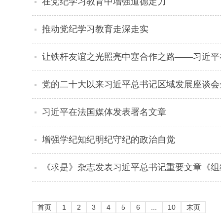
在党纪学习教育中增强道德定力
推动党纪学习教育走深走实
让铁杆友谊之光照亮中塞合作之路——习近平
党的二十大以来习近平总书记区域发展座谈会
习近平在法国媒体发表署名文章
增强学纪知纪明纪守纪的政治自觉
《求是》杂志发表习近平总书记重要文章《组
复兴的伟大事业》
首页
1
2
3
4
5
6
...
10
末页