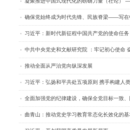
凝聚推进中国式现代化的磅礴力量（社论） 
确保党始终成为时代先锋、民族脊梁——写在中
习近平：新时代新征程中国共产党的使命任务
中共中央党史和文献研究院 ：牢记初心使命 
推动全面从严治党向纵深发展
习近平：弘扬和平共处五项原则 携手构建人
全面加强党的纪律建设，确保全党目标一致、
于全面加强党的纪律建设论述摘编》
曲青山：推动党史学习教育常态化长效化的基