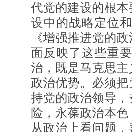
代党的建设的根本
设中的战略定位
《增强推进党的政
面反映了这些重
治，既是马克思主
政治优势。必须把
持党的政治领导，
险，永葆政治本色
从政治上看问题，