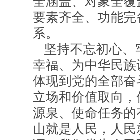
全涵盖、对象全覆
要素齐全、功能完
系。
坚持不忘初心、
幸福、为中华民族
体现到党的全部奋
立场和价值取向，
源泉、使命任务的
山就是人民，人民