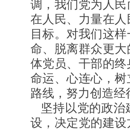
调，我们党为人民
在人民、力量在人
目标。对我们这样
命、脱离群众更大
体党员、干部的终
命运、心连心，树
路线，努力创造经
坚持以党的政治
设，决定党的建设