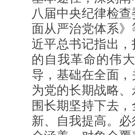
八届中央纪律检查
面从严治党体系》
近平总书记指出，
的自我革命的伟
导，基础在全面，
为党的长期战略、
围长期坚持下去，
新、自我提高。必