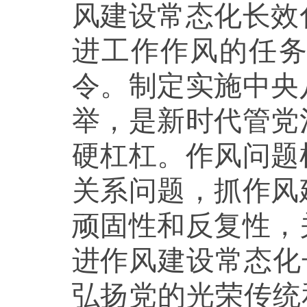
风建设常态化长效
进工作作风的任
令。制定实施中央
举，是新时代管党
硬杠杠。作风问题
关系问题，抓作风
顽固性和反复性，
进作风建设常态化
弘扬党的光荣传统