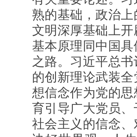
熟的基础，政治上
文明深厚基础上开
基本原理同中国具
之路。习近平总书
的创新理论武装全
想信念作为党的思
育引导广大党员、
社会主义的信念、