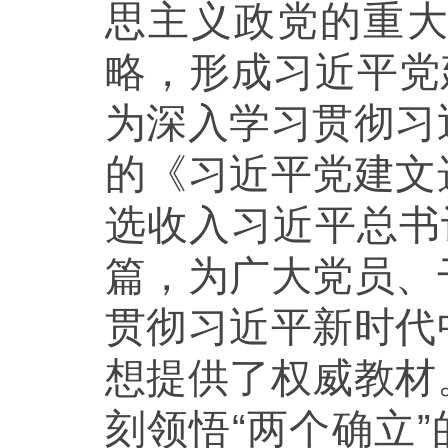
思主义政党的重
略，形成习近平党
为深入学习贯彻习
的《习近平党建文
选收入习近平总书
篇，为广大党员、
贯彻习近平新时代
想提供了权威教材
刻领悟“两个确立