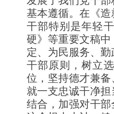
发展了我们党干部
基本遵循。在《造
干部特别是年轻
硬》等重要文稿中
定、为民服务、勤
干部原则，树立
位，坚持德才兼备
就一支忠诚干净担
结合，加强对干部