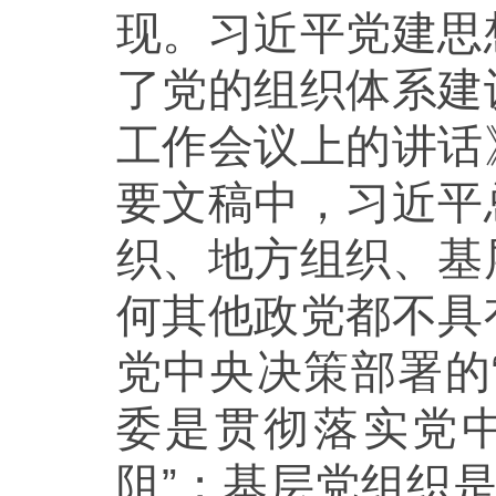
现。习近平党建思
了党的组织体系建
工作会议上的讲话
要文稿中，习近平
织、地方组织、基
何其他政党都不具
党中央决策部署的
委是贯彻落实党中
阻”；基层党组织