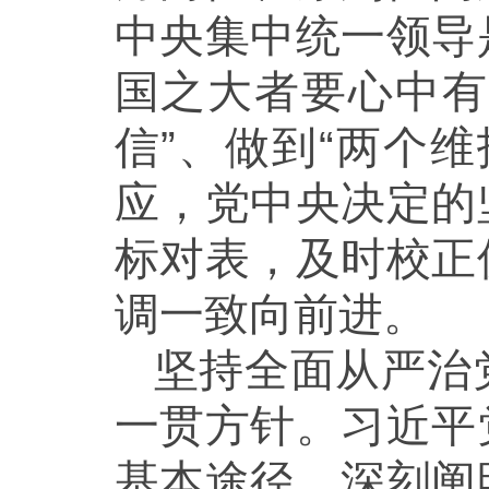
中央集中统一领导
国之大者要心中有
信”、做到“两个
应，党中央决定的
标对表，及时校正
调一致向前进。
坚持全面从严治
一贯方针。习近平
基本途径，深刻阐