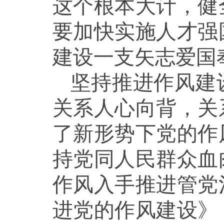
这个根本大计，健
要加快实施人才强
建设一支矢志爱国
坚持推进作风建
关系人心向背，关
了新形势下党的作
持党同人民群众血
作风入手推进管党
进党的作风建设》