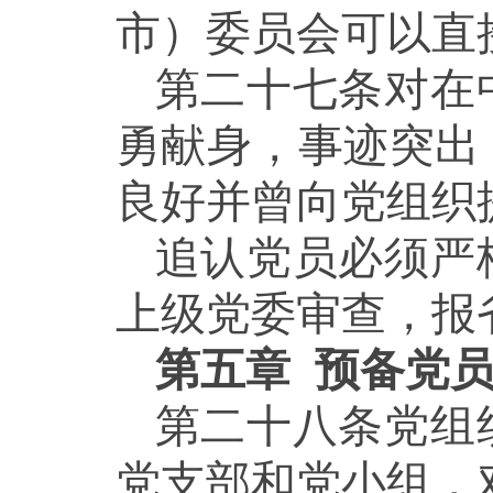
市）委员会可以直
第二十七条对在
勇献身，事迹突出
良好并曾向党组织
追认党员必须严
上级党委审查，报
第五章 预备党
第二十八条党组
党支部和党小组，