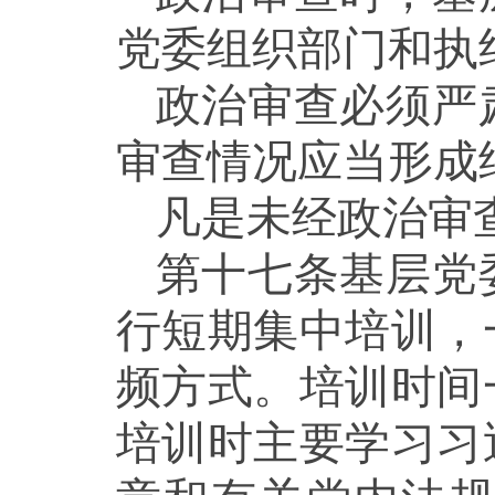
党委组织部门和执
政治审查必须严
审查情况应当形成
凡是未经政治审
第十七条基层党
行短期集中培训，
频方式。培训时间
培训时主要学习习