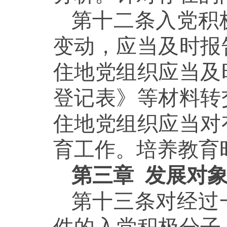
第十二条入党积
变动，应当及时报
住地党组织应当及
登记表》等材料转
住地党组织应当对
育工作。培养教育
第三章 发展对
第十三条对经过