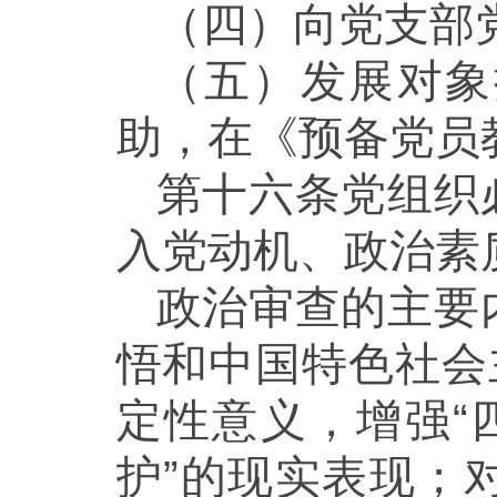
（四）向党支部
（五）发展对象
助，在《预备党员
第十六条党组织
入党动机、政治素
政治审查的主要
悟和中国特色社会
定性意义，增强“
护”的现实表现；