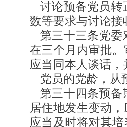
讨论预备党员转
数等要求与讨论接
第三十三条党委
在三个月内审批。
应当同本人谈话，
党员的党龄，从
第三十四条预备
居住地发生变动，
应当及时将对其培