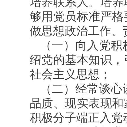
培养联系人。培养
够用党员标准严格
做思想政治工作、
（一）向入党积
绍党的基本知识，
社会主义思想；
（二）经常谈心
品质、现实表现和
积极分子端正入党