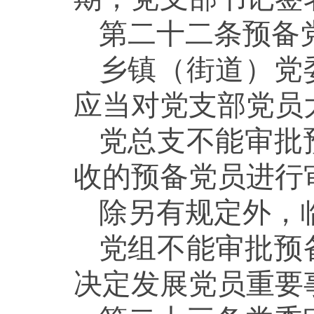
第二十二条预备
乡镇（街道）党
应当对党支部党员
党总支不能审批
收的预备党员进行
除另有规定外，
党组不能审批预
决定发展党员重要