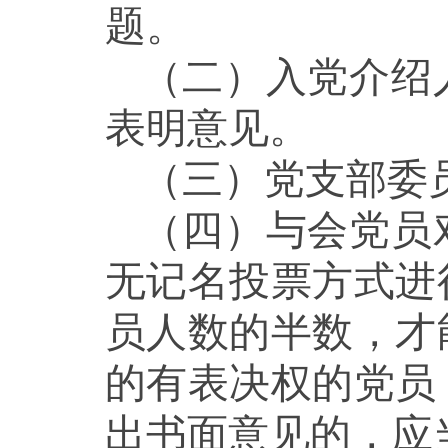
题。
（二）入党介绍
表明意见。
（三）党支部委
（四）与会党员
无记名投票方式进
员人数的半数，才
的有表决权的党员
出书面意见的，应