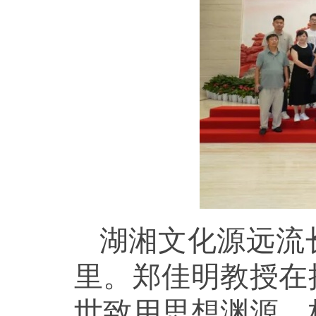
湖湘文化源远流
里。郑佳明教授在
世致用思想渊源、