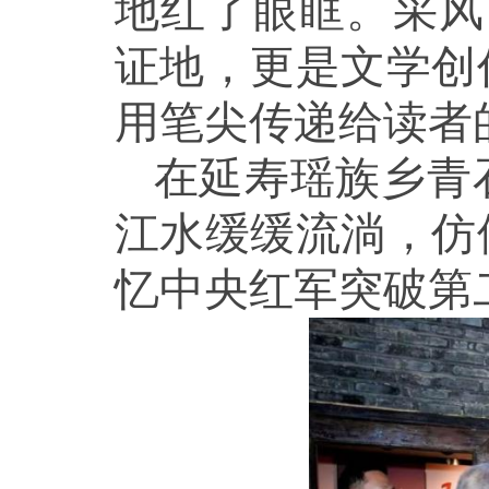
地红了眼眶。采风
证地，更是文学创
用笔尖传递给读者
在延寿瑶族乡青
江水缓缓流淌，仿
忆中央红军突破第