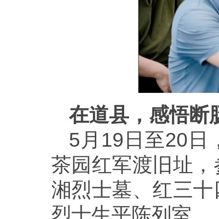
在道县，感悟断
5月19日至2
茶园红军渡旧址，
湘烈士墓、红三十
烈士生平陈列室。