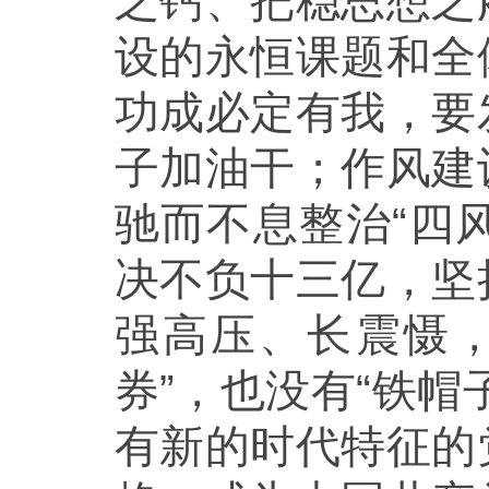
之钙、把稳思想之
设的永恒课题和全
功成必定有我，要
子加油干；作风建
驰而不息整治“四
决不负十三亿，坚
强高压、长震慑
券”，也没有“铁
有新的时代特征的