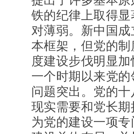
提出了许多基本原
铁的纪律上取得显
对薄弱。新中国成
本框架，但党的制
度建设步伐明显加
一个时期以来党的
问题突出。党的十
现实需要和党长期
为党的建设一项专