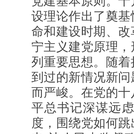
党建基本原则。十
设理论作出了奠基
命和建设时期、改
宁主义建党原理，
列重要思想。随着
到过的新情况新问
而严峻。在党的十
平总书记深谋远
度，围绕党如何跳