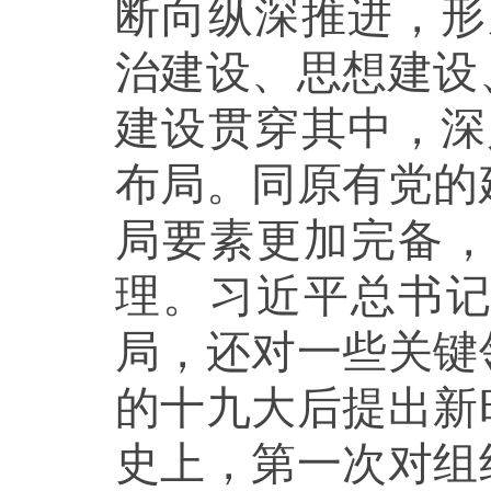
断向纵深推进，形
治建设、思想建设
建设贯穿其中，深
布局。同原有党的
局要素更加完备
理。习近平总书
局，还对一些关键
的十九大后提出新
史上，第一次对组