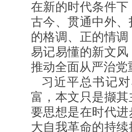
在新的时代条件下
古今、贯通中外、
的格调、正的情调
易记易懂的新文风
推动全面从严治党
习近平总书记对
富，本文只是撷其
要思想是在时代进
大自我革命的持续