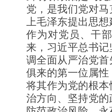
党，是我们党对马
上毛泽东提出思想
作为对党员、干
来，习近平总书记
调全面从严治党首
俱来的第一位属性
将其作为党的根本
治方向、坚持党的
防范政治风险、永