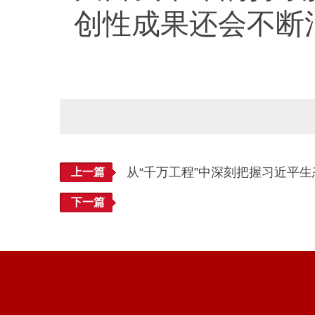
创性成果还会不断
从“千万工程”中深刻把握习近平
上一篇
下一篇