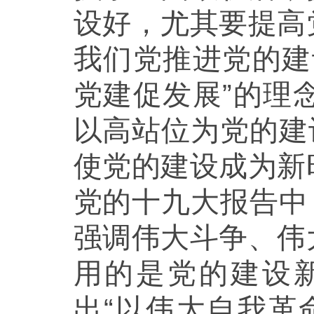
设好，尤其要提高
我们党推进党的建
党建促发展”的理
以高站位为党的建
使党的建设成为新
党的十九大报告中
强调伟大斗争、伟
用的是党的建设
出“以伟大自我革