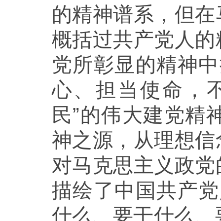
的精神谱系，但在
概括过共产党人的
党所彰显的精神中
心、担当使命，
民”的伟大建党精
神之源，从理想信
对马克思主义政党
描绘了中国共产党
什么、要干什么、