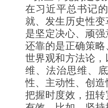
在习近平总书记
就、发生历史性变
是坚定决心、顽强
还靠的是正确策略
世界观和方法论，
维、法治思维、
性、主动性、创造
把握时度效，扭转
有效。比如，坚持