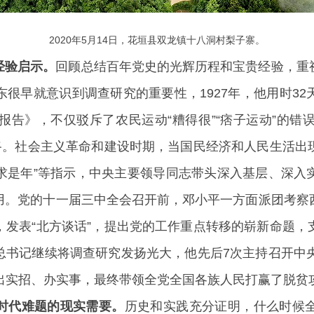
2020年5月14日，花垣县双龙镇十八洞村梨子寨。
经验启示。
回顾总结百年党史的光辉历程和宝贵经验，重
很早就意识到调查研究的重要性，1927年，他用时3
报告》，不仅驳斥了农民运动“糟得很”“痞子运动”的错
道路。社会主义革命和建设时期，当国民经济和人民生活出
事求是年”等指示，中央主要领导同志带头深入基层、深
用。党的十一届三中全会召开前，邓小平一方面派团考察
，发表“北方谈话”，提出党的工作重点转移的崭新命题，
总书记继续将调查研究发扬光大，他先后7次主持召开中央
出实招、办实事，最终带领全党全国各族人民打赢了脱贫
时代难题的现实需要。
历史和实践充分证明，什么时候