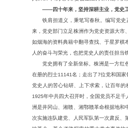
——四十年来，坚持深耕主业，党史
铁肩担道义，秉笔写春秋。编写党史
来，党史部门立足株洲作为党史资源大市
如烟海的资料典籍中翻寻查找、于星罗棋
人的奋斗与荣光，也把党史人的责任担当
党史拥有了全新坐标。株洲是一方红
在册的烈士11141名；走出了7位党和国
党史人的苦心钻研、上下求索，让百年的株
1925年中共四大召开时，全国党员不足
洲是井冈山、湘赣、湘
鄂赣革命根据地和
次实施连队建党、人民军队第一次肃反、