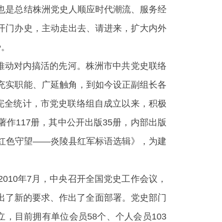
也是总结株洲党史人顺应时代潮流、服务经
开门办史，主动走出去、请进来，扩大内外
势。
、推动对内搞活的先河。株洲市中共党史联络
充实职能、广延触角，到如今设正副组长各
完全统计，市党史联络组自成立以来，积极
作117册，其中公开出版35册，内部出版
《红色守望——炎陵县红军标语选辑》，为建
010年7月，中央召开全国党史工作会议，
出了新的要求、作出了全面部署。党史部门
立，目前拥有单位会员58个、个人会员103