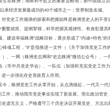
生在株洲；湖南和平起义的重要贡献地；新中国成立后国
放以来经济发展最成功的40个城市之一；世界制造名城。
，对党史工作规律的探索和把握始终是株洲党史人的不变追
中删繁就简、提纲挈领，科学把握其规律性、有效彰显其
名城、建设幸福株洲”战略目标，逐步形成了“内涵+特色”
凝心铸魂工程，“9”是指推进一文件（《关于加强党史工
》）、一网（株洲史志网和“史志株洲”微信公众号）、一
会（市中共党史学会）、一队伍（加强和充实党史工作力量
，进一步强化存史资政育人作用。
立至今，株洲党史工作从零开始，从点滴做起，一代又一
的工作，推动我市党史事业实现了新发展。突出政治管史，
历史虚无主义，严格遵守三个历史决议开展党史、方志出