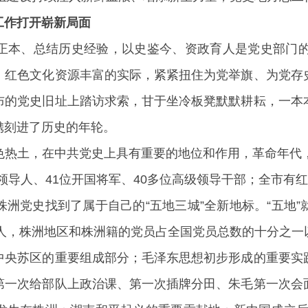
工作打开崭新局面
正本、总结历史经验，以史鉴今、资政育人是党史部门的
、红色文化资源丰富的实际，紧紧扭住为党举旗、为党存
布的党史旧址上踏访求索，甘于坐冷板凳默默耕耘，一本
镌刻进了历史的年轮。
色热土，在中共党史上具有重要的地位和作用，革命年代，
家领导人、41位开国将军、40多位高级领导干部；全市有
洲党史找到了属于自己的“五地三城”全新地标。“五地
千人，株洲地区和株洲籍的党员占全国党员总数的十分之
中央苏区的重要组成部分；毛泽东思想初步形成的重要实
第一次给部队上政治课、第一次插牌分田、朱毛第一次会