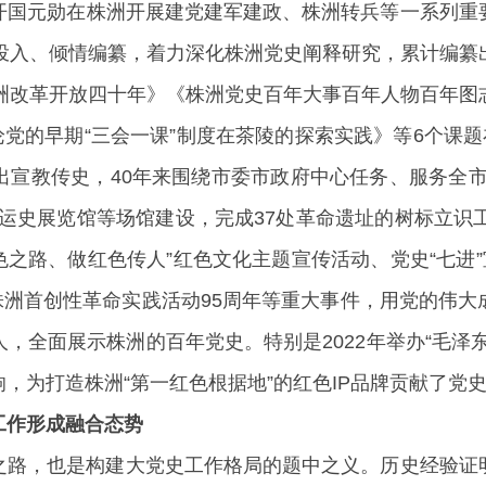
开国元勋在株洲开展建党建军建政、株洲转兵等一系列重
力投入、倾情编纂，着力深化株洲党史阐释研究，累计编纂
株洲改革开放四十年》《株洲党史百年大事百年人物百年图
论党的早期“三会一课”制度在茶陵的探索实践》等6个课
出宣教传史，40年来围绕市委市政府中心任务、服务全市
运史展览馆等场馆建设，完成37处革命遗址的树标立识
色之路、做红色传人”红色文化主题宣传活动、党史“七进”
在株洲首创性革命实践活动95周年等重大事件，用党的伟
，全面展示株洲的百年党史。特别是2022年举办“毛泽
，为打造株洲“第一红色根据地”的红色IP品牌贡献了党
工作形成融合态势
之路，也是构建大党史工作格局的题中之义。历史经验证