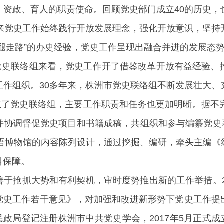
、资政、育人的职责使命。回顾党史部门成立40的历史，
年来党史工作始终践行开放发展理念，强化开放意识，坚持
腿走路”的办史经验，党史工作呈现出融合并进的发展态
共党史联络组来看，党史工作开了借鉴改革开放有益经验
工作组织。30多年来，株洲市党史联络组不断发展壮大、
设立了党史联络组，主要工作职责和任务也更加明晰。据不
协调督促党史项目和书籍成稿，共组织和参与编纂党史著
标语博物馆的内容陈列设计，通过挖掘、编研，牵头主编
料保障。
于抢抓大势和有利契机，审时度势推出新的工作举措。2
党史工作若干意见》，对加强和改进新形势下党史工作提
民政局登记注册株洲市中共党史学会，2017年5月正式成