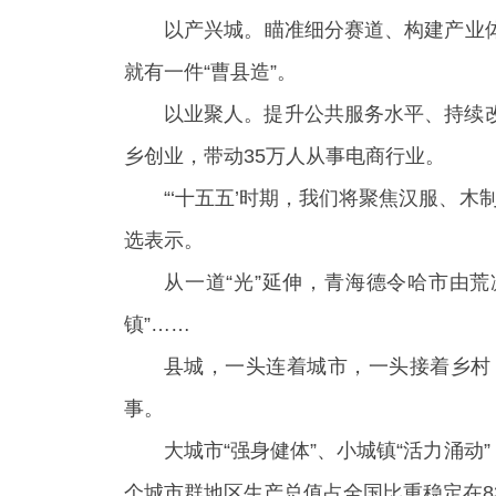
以产兴城。瞄准细分赛道、构建产业体
就有一件“曹县造”。
以业聚人。提升公共服务水平、持续改
乡创业，带动35万人从事电商行业。
“‘十五五’时期，我们将聚焦汉服、
选表示。
从一道“光”延伸，青海德令哈市由
镇”……
县城，一头连着城市，一头接着乡村
事。
大城市“强身健体”、小城镇“活力涌动
个城市群地区生产总值占全国比重稳定在8