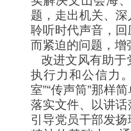
实解决文山会海
题，走出机关、深
聆听时代声音，回
而紧迫的问题，增
改进文风有助于
执行力和公信力
室”“传声筒”那
落实文件、以讲话
引导党员干部发扬