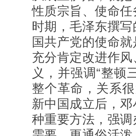
性质宗旨、使命任
时期，毛泽东撰写
国共产党的使命就
充分肯定改进作风
义，并强调“整顿
整个革命，关系很
新中国成立后，邓
种重要方法，强调
需要，更通俗活泼