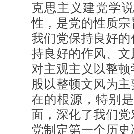
克思主义建党学
性，是党的性质宗
我们党保持良好的
持良好的作风、文
对主观主义以整顿
股以整顿文风为主
在的根源，特别
面，深化了我们党
党制定第一个历史