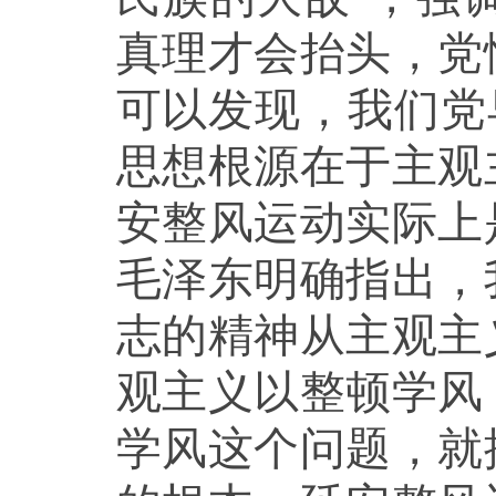
真理才会抬头，党
可以发现，我们党
思想根源在于主观
安整风运动实际上
毛泽东明确指出，
志的精神从主观主
观主义以整顿学风
学风这个问题，就