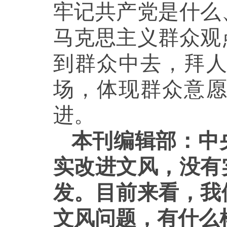
牢记共产党是什么
马克思主义群众观
到群众中去，拜
场，体现群众意
进。
本刊编辑部：中
实改进文风，没有
发。目前来看，我
文风问题，有什么