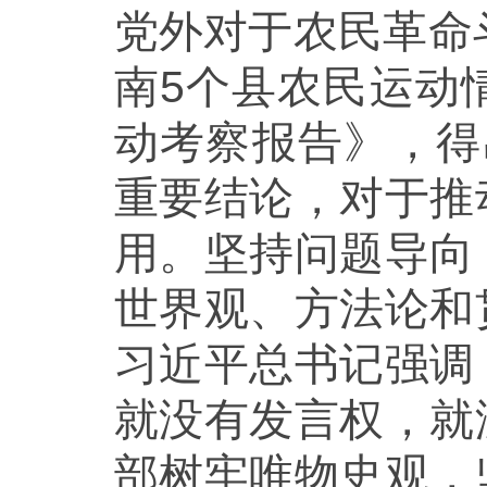
党外对于农民革命
南5个县农民运动
动考察报告》，得
重要结论，对于推
用。坚持问题导向
世界观、方法论和
习近平总书记强调
就没有发言权，就
部树牢唯物史观，