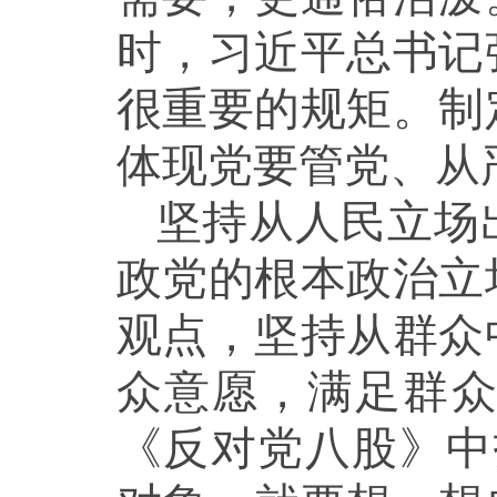
时，习近平总书记
很重要的规矩。制
体现党要管党、从
坚持从人民立场
政党的根本政治立
观点，坚持从群众
众意愿，满足群
《反对党八股》中