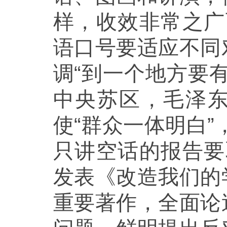
样，收效非常之广
语口号要适应不同
调“到一个地方要
中央苏区，毛泽东
使“群众一体明白
只讲空话的报告要
发表《改造我们的
重要著作，全面论