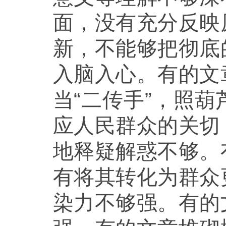
面，没有充分反映
新，不能够把彻底
入脑入心。有的文
当“二传手”，照
应人民群众的关切
地释疑解惑不够。
有将其转化为群众
染力不够强。有的