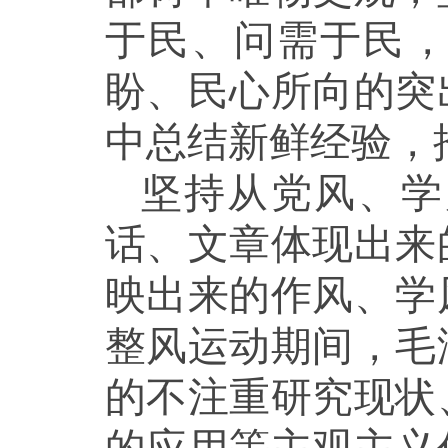
于民、问需于民
盼、民心所向的突
中总结新鲜经验，
坚持从党风、学
话、文章体现出来
映出来的作风、学
整风运动期间，毛
的不注重研究现状