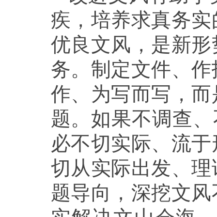
疾，培养求真务实
优良文风，是新形
务。制定文件、作
作、为写而写，而
题。如果不调查、
必不切实际、流于
切从实际出发、理
题导向，深挖文风