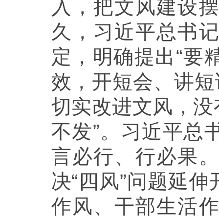
入，把文风建设
久，习近平总书
定，明确提出“要
效，开短会、讲短
切实改进文风，没
不发”。习近平总
言必行、行必果
决“四风”问题延
作风、干部生活