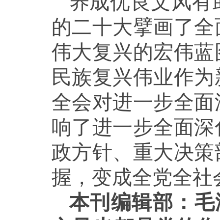
养成优良文风有
的二十大擘画了全
伟大复兴的宏伟蓝
民族复兴伟业作为
全会对进一步全面
响了进一步全面深
政方针、重大决策
握，变成全党全社
本刊编辑部：毛