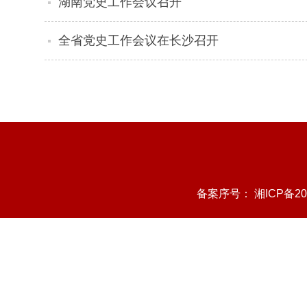
湖南党史工作会议召开
全省党史工作会议在长沙召开
备案序号：
湘ICP备20