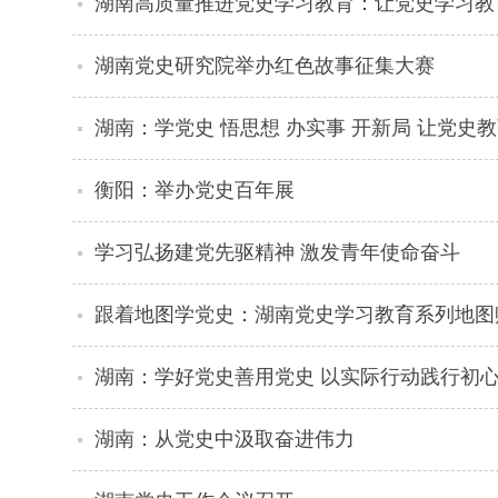
湖南高质量推进党史学习教育：让党史学习教
湖南党史研究院举办红色故事征集大赛
湖南：学党史 悟思想 办实事 开新局 让党史教
衡阳：举办党史百年展
学习弘扬建党先驱精神 激发青年使命奋斗
跟着地图学党史：湖南党史学习教育系列地图
湖南：学好党史善用党史 以实际行动践行初
湖南：从党史中汲取奋进伟力